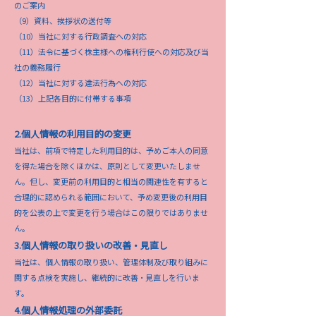
のご案内
（9）資料、挨拶状の送付等
（10）当社に対する行政調査への対応
（11）法令に基づく株主様への権利行使への対応及び当
社の義務履行
（12）当社に対する違法行為への対応
（13）上記各目的に付帯する事項
2.個人情報の利用目的の変更
当社は、前項で特定した利用目的は、予めご本人の同意
を得た場合を除くほかは、原則として変更いたしませ
ん。但し、変更前の利用目的と相当の関連性を有すると
合理的に認められる範囲において、予め変更後の利用目
的を公表の上で変更を行う場合はこの限りではありませ
ん。
3.個人情報の取り扱いの改善・見直し
当社は、個人情報の取り扱い、管理体制及び取り組みに
関する点検を実施し、継続的に改善・見直しを行いま
す。
4.個人情報処理の外部委託