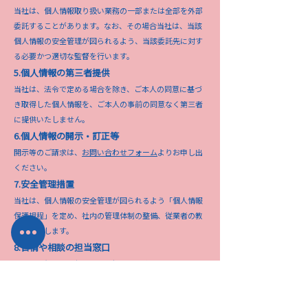
当社は、個人情報取り扱い業務の一部または全部を外部
委託することがあります。なお、その場合当社は、当該
個人情報の安全管理が図られるよう、当該委託先に対す
る必要かつ適切な監督を行います。
5.個人情報の第三者提供
当社は、法令で定める場合を除き、ご本人の同意に基づ
き取得した個人情報を、ご本人の事前の同意なく第三者
に提供いたしません。
6.個人情報の開示・訂正等
開示等のご請求は、
お問い合わせフォーム
よりお申し出
ください。
7.安全管理措置
当社は、個人情報の安全管理が図られるよう「個人情報
保護規程」を定め、社内の管理体制の整備、従業者の教
育を実施します。
8.苦情や相談の担当窓口
当社は、個人情報保護の取り組みに関する苦情・相談等
のお問い合わせに対して適切且つ迅速に対応いたしま
す。当社の個人情報保護の取り組みに関する苦情・相