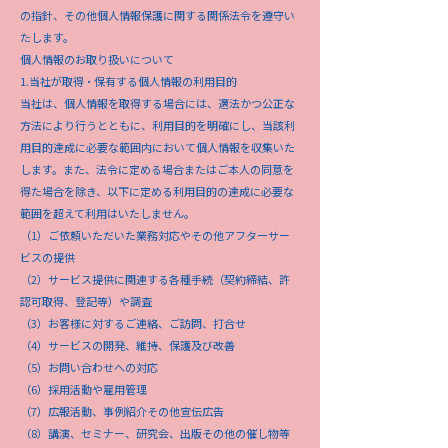
の指針、その他個人情報保護に関する関係法令を遵守い
たします。
個人情報のお取り扱いについて
1.当社が取得・保有する個人情報の利用目的
当社は、個人情報を取得する場合には、適法かつ公正な
方法により行うとともに、利用目的を明確にし、当該利
用目的達成に必要な範囲内において個人情報を収集いた
します。また、法令に定める場合またはご本人の同意を
得た場合を除き、以下に定める利用目的の達成に必要な
範囲を超えて利用はいたしません。
（1）ご依頼いただいた業務対応やその他アフターサー
ビスの提供
（2）サービス提供に関連する各種手続（契約締結、許
認可取得、登記等）や調査
（3）お客様に対するご連絡、ご訪問、打合せ
（4）サービスの開発、維持、保護及び改善
（5）お問い合わせへの対応
（6）採用活動や雇用管理
（7）広報活動、事例紹介その他宣伝広告
（8）講演、セミナー、研究会、出版その他の催し物等